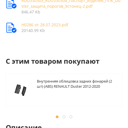
RDU330303_RDU330304_Паспорт_изделия_ППК_Du
ster_защита_порогов_Эстонец-2.pdf
846.47 Kb
Н0286 от 28.07.2023.pdf
20140.99 Kb
C этим товаром покупают
Внутренняя облицовка задних фонарей (2
шт) (ABS) RENAULT Duster 2012-2020
Описание