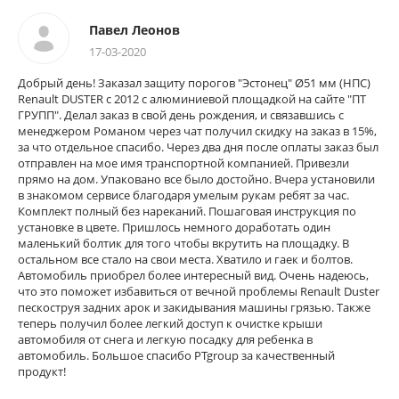
Павел Леонов
17-03-2020
Добрый день! Заказал защиту порогов "Эстонец" Ø51 мм (НПС)
Renault DUSTER с 2012 с алюминиевой площадкой на сайте "ПТ
ГРУПП". Делал заказ в свой день рождения, и связавшись с
менеджером Романом через чат получил скидку на заказ в 15%,
за что отдельное спасибо. Через два дня после оплаты заказ был
отправлен на мое имя транспортной компанией. Привезли
прямо на дом. Упаковано все было достойно. Вчера установили
в знакомом сервисе благодаря умелым рукам ребят за час.
Комплект полный без нареканий. Пошаговая инструкция по
установке в цвете. Пришлось немного доработать один
маленький болтик для того чтобы вкрутить на площадку. В
остальном все стало на свои места. Хватило и гаек и болтов.
Автомобиль приобрел более интересный вид. Очень надеюсь,
что это поможет избавиться от вечной проблемы Renault Duster
пескоструя задних арок и закидывания машины грязью. Также
теперь получил более легкий доступ к очистке крыши
автомобиля от снега и легкую посадку для ребенка в
автомобиль. Большое спасибо PTgroup за качественный
продукт!