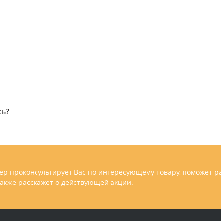
?
сь?
р проконсультирует Вас по интересующему товару, поможет р
 также расскажет о действующей акции.