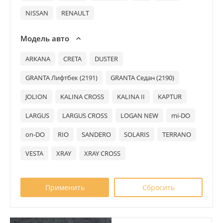
NISSAN
RENAULT
Модель авто
ARKANA
CRETA
DUSTER
GRANTA Лифтбек (2191)
GRANTA Седан (2190)
JOLION
KALINA CROSS
KALINA II
KAPTUR
LARGUS
LARGUS CROSS
LOGAN NEW
mi-DO
on-DO
RIO
SANDERO
SOLARIS
TERRANO
VESTA
XRAY
XRAY CROSS