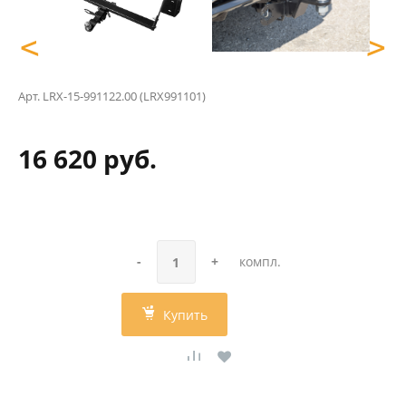
<
>
Арт.
LRX-15-991122.00 (LRX991101)
16 620 руб.
-
+
компл.
Купить