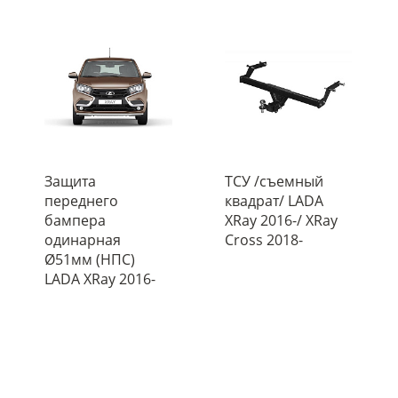
Защита
ТСУ /съемный
переднего
квадрат/ LADA
бампера
XRay 2016-/ XRay
одинарная
Cross 2018-
Ø51мм (НПС)
LADA XRay 2016-