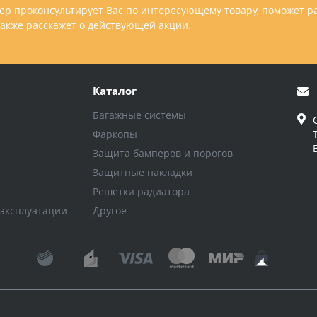
р проконсультирует Вас по интересующему товару, поможет р
 также расскажет о действующей акции.
Каталог
Багажные системы
Фаркопы
Защита бамперов и порогов
Защитные накладки
Решетки радиатора
 эксплуатации
Другое