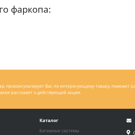
о фаркопа:
р проконсультирует Вас по интересующему товару, поможет р
 также расскажет о действующей акции.
Каталог
Багажные системы