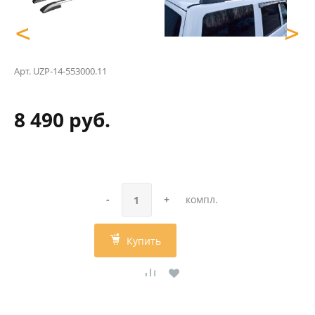
<
>
Арт.
UZP-14-553000.11
8 490 руб.
-
+
компл.
Купить