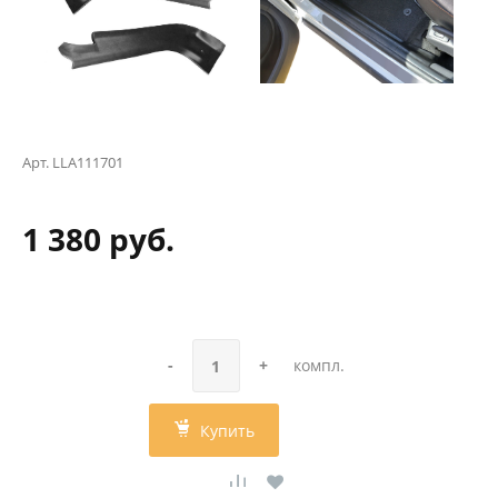
Арт.
LLA111701
1 380 руб.
-
+
компл.
Купить