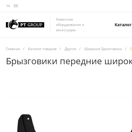
Навесное
Каталог
оборудование и
аксессуары
Главная
/
Каталог товаров
/
Другое
/
Широкие Брызговики
/
Б
Брызговики передние широки