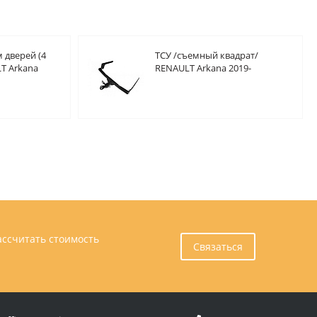
 дверей (4
ТСУ /съемный квадрат/
T Arkana
RENAULT Arkana 2019-
ассчитать стоимость
Связаться