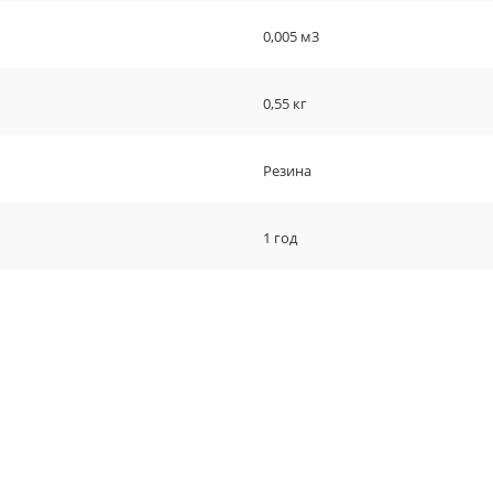
0,005 м3
0,55 кг
Резина
1 год