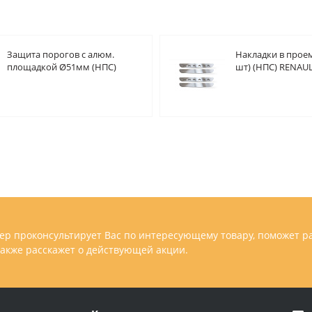
Защита порогов с алюм.
Накладки в проем
площадкой Ø51мм (НПС)
шт) (НПС) RENAUL
RENAULT Arkana 2019-
2019-
р проконсультирует Вас по интересующему товару, поможет р
 также расскажет о действующей акции.