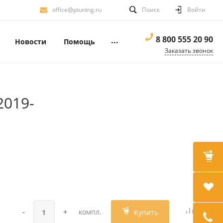
office@ptuning.ru
Поиск
Войти
8 800 555 20 90
...
Новости
Помощь
Заказать звонок
2019-
-
+
компл.
Купить