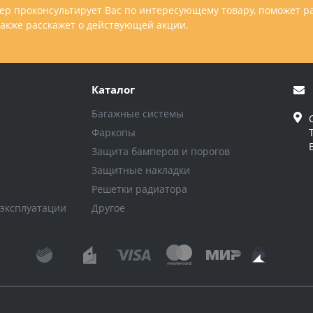
р проконсультирует Вас по интересующему товару, поможет р
 также расскажет о действующей акции.
Каталог
Багажные системы
Фаркопы
Защита бамперов и порогов
Защитные накладки
Решетки радиатора
 эксплуатации
Другое