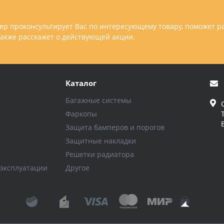
р проконсультирует Вас по интересующему товару, поможет р
 также расскажет о действующей акции.
Каталог
Багажные системы
Фаркопы
Защита бамперов и порогов
Защитные накладки
Решетки радиатора
 эксплуатации
Другое