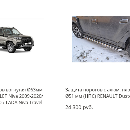
ов вогнутая Ø63мм
Защита порогов с алюм. пл
ET Niva 2009-2020/
Ø51 мм (НПС) RENAULT Duste
-/ LADA Niva Travel
24 300 руб.
-
+