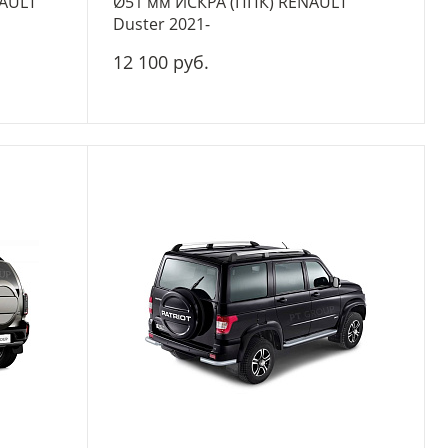
AULT
Ø51 мм ИСКРА (ППК) RENAULT
Duster 2021-
12 100 руб.
-
+