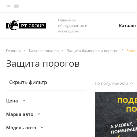
Навесное
Каталог
оборудование и
аксессуары
Главная
/
Каталог товаров
/
Защита бамперов и порогов
/
Защи
Защита порогов
Скрыть фильтр
По популярности
Цена
Марка авто
Модель авто