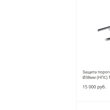
Защита порог
Ø38мм (НПС) T
15 000 руб.
-
+