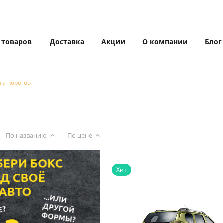
 товаров
Доставка
Акции
О компании
Блог
та порогов
По названию
По цене
Хит