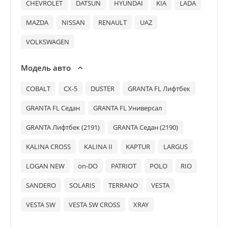
CHEVROLET
DATSUN
HYUNDAI
KIA
LADA
MAZDA
NISSAN
RENAULT
UAZ
VOLKSWAGEN
Модель авто
COBALT
CX-5
DUSTER
GRANTA FL Лифтбек
GRANTA FL Седан
GRANTA FL Универсал
GRANTA Лифтбек (2191)
GRANTA Седан (2190)
KALINA CROSS
KALINA II
KAPTUR
LARGUS
LOGAN NEW
on-DO
PATRIOT
POLO
RIO
SANDERO
SOLARIS
TERRANO
VESTA
VESTA SW
VESTA SW CROSS
XRAY