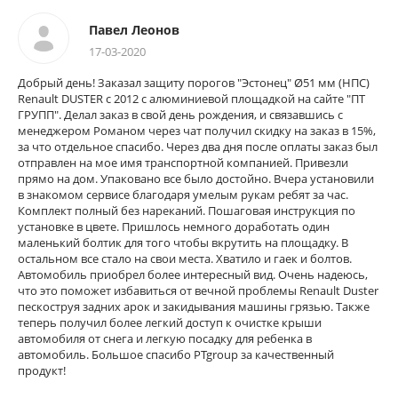
Павел Леонов
17-03-2020
Добрый день! Заказал защиту порогов "Эстонец" Ø51 мм (НПС)
Renault DUSTER с 2012 с алюминиевой площадкой на сайте "ПТ
ГРУПП". Делал заказ в свой день рождения, и связавшись с
менеджером Романом через чат получил скидку на заказ в 15%,
за что отдельное спасибо. Через два дня после оплаты заказ был
отправлен на мое имя транспортной компанией. Привезли
прямо на дом. Упаковано все было достойно. Вчера установили
в знакомом сервисе благодаря умелым рукам ребят за час.
Комплект полный без нареканий. Пошаговая инструкция по
установке в цвете. Пришлось немного доработать один
маленький болтик для того чтобы вкрутить на площадку. В
остальном все стало на свои места. Хватило и гаек и болтов.
Автомобиль приобрел более интересный вид. Очень надеюсь,
что это поможет избавиться от вечной проблемы Renault Duster
пескоструя задних арок и закидывания машины грязью. Также
теперь получил более легкий доступ к очистке крыши
автомобиля от снега и легкую посадку для ребенка в
автомобиль. Большое спасибо PTgroup за качественный
продукт!