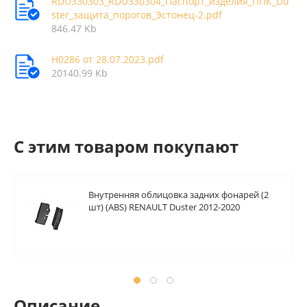
RDU330303_RDU330304_Паспорт_изделия_ППК_Du
ster_защита_порогов_Эстонец-2.pdf
846.47 Kb
Н0286 от 28.07.2023.pdf
20140.99 Kb
C этим товаром покупают
Внутренняя облицовка задних фонарей (2
шт) (ABS) RENAULT Duster 2012-2020
Описание