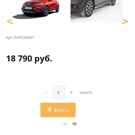
<
>
Арт.
RAR220301
18 790 руб.
-
+
компл.
Купить