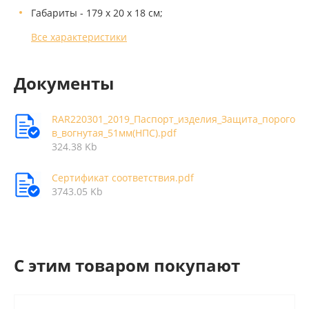
Габариты - 179 х 20 х 18 см;
Все характеристики
Документы
RAR220301_2019_Паспорт_изделия_Защита_порого
в_вогнутая_51мм(НПС).pdf
324.38 Kb
Сертификат соответствия.pdf
3743.05 Kb
C этим товаром покупают