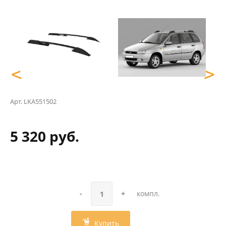
<
>
Арт.
LKA551502
5 320 руб.
-
+
компл.
Купить