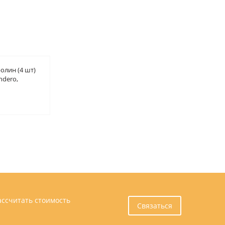
олин (4 шт)
ndero,
2014-
ассчитать стоимость
Связаться