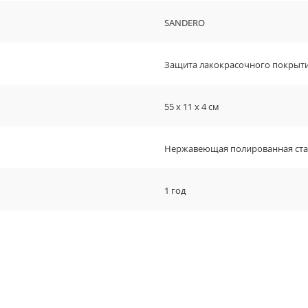
SANDERO
Защита лакокрасочного покрыти
55 х 11 х 4 см
Нержавеющая полированная ст
1 год