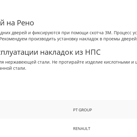
й на Рено
дних дверей и фиксируются при помощи скотча 3М. Процесс уст
 Рекомендуем производить установку накладок в проемы двере
сплуатации накладок из НПС
 для нержавеющей стали. Не протирайте изделие кислотными и
анной стали.
PT GROUP
RENAULT