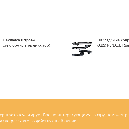
Накладка в проем
Накладки на ковр
стеклоочистителей (жабо)
(ABS) RENAULT Sa
(ABS) RENAULT Sandero 2008-
Sandero Stepway 
2014
р проконсультирует Вас по интересующему товару, поможет р
 также расскажет о действующей акции.