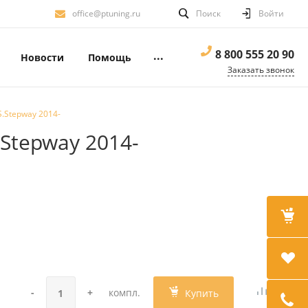
office@ptuning.ru
Поиск
Войти
8 800 555 20 90
...
Новости
Помощь
Заказать звонок
S.Stepway 2014-
.Stepway 2014-
-
+
компл.
Купить