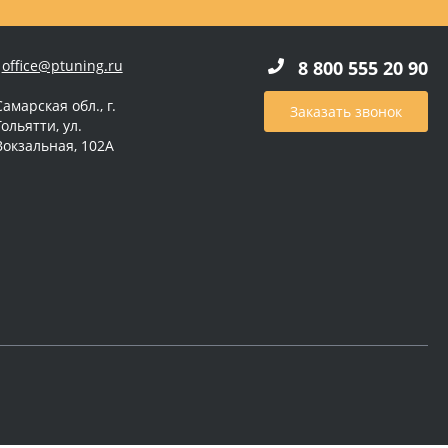
office@ptuning.ru
8 800 555 20 90
Самарская обл., г.
Заказать звонок
Тольятти, ул.
Вокзальная, 102А