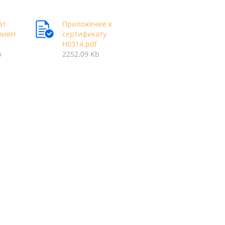
ат
Приложение к
вияН
сертификату
Н0314.pdf
b
2252.09 Kb