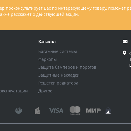
р проконсультирует Вас по интересующему товару, поможет р
 также расскажет о действующей акции.
Каталог
Багажные системы
Фаркопы
Защита бамперов и порогов
Защитные накладки
Решетки радиатора
 эксплуатации
Другое