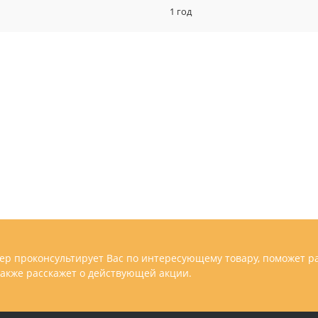
1 год
р проконсультирует Вас по интересующему товару, поможет р
 также расскажет о действующей акции.