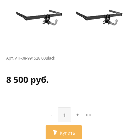
Арт.
VTI-08-991528.00Black
8 500 руб.
-
+
шт
Купить