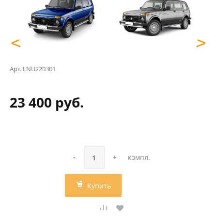
<
>
Арт.
LNU220301
23 400 руб.
-
+
компл.
Купить