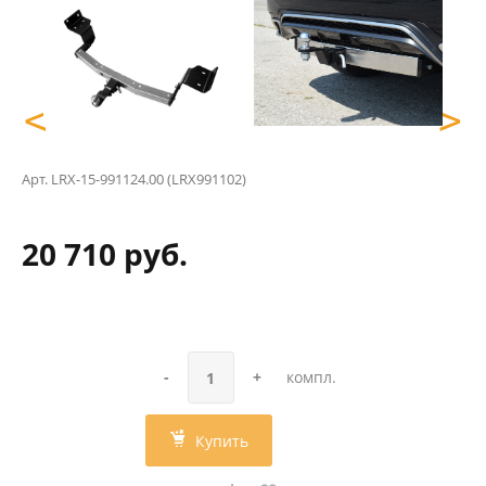
<
>
Арт.
LRX-15-991124.00 (LRX991102)
20 710 руб.
-
+
компл.
Купить