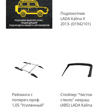
Подлокотник
LADA Kalina II
2013- (01942101)
Рейлинги с
Спойлер "Чистое
попереч.проф.
стекло" некраш
1,05 "Усиленный"
(ABS) LADA Kalina